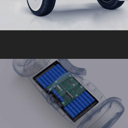
Afstandsbediening slot
Nee
Verpakking
Inhoud doos
Kniesturingsbalk, mainframe, gebruikersmateriaal
(gebruikershandleiding, snelle start, beperkte
garantie), accessoires, oplader, verlengde
ventielsteel
Afmetingen doos
630 x 310 x 358 mm