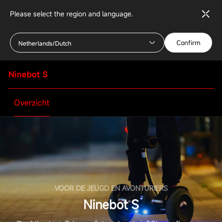
Please select the region and language.
Confirm
Netherlands/Dutch
Ninebot S
Overzicht
Download Centrum
Specificaties
Bestuurder
UM Ninebot S EN FR DE IT SP RU
POL
VOOR DE JEUGD EN AVONTURIERS
Gemiddelde leeftijd
Ninebot S
16 - 60