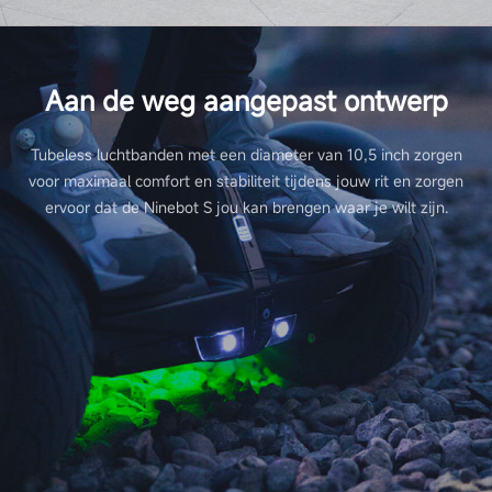
Lichten
Aan de weg aangepast ontwerp
Voorlicht
Tubeless luchtbanden met een diameter van 10,5 inch zorgen
Ja
voor maximaal comfort en stabiliteit tijdens jouw rit en zorgen
ervoor dat de Ninebot S jou kan brengen waar je wilt zijn.
Verstelbaar achterlicht
Ja
Knipperlicht
Ja