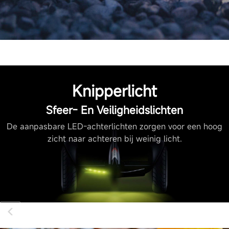
Banden
Afmeting banden
266 mm
Knipperlicht
Connectiviteit
Sfeer- En Veiligheidslichten
De aanpasbare LED-achterlichten zorgen voor een hoog
App connectie
zicht naar achteren bij weinig licht.
Ja
Limiet snelheid via app
Ja