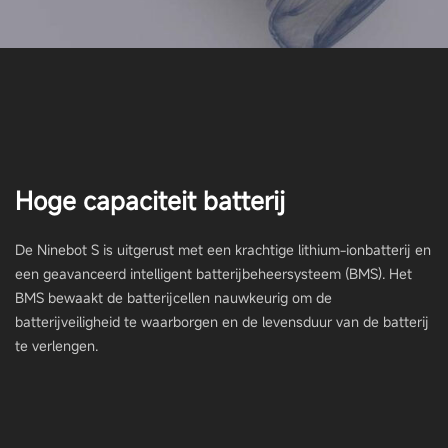
*Let op: dit product is in Nederland enkel toegestaan op eigen terrein of op
een besloten terrein. In Nederland is dit product niet toegestaan op de
openbare weg.
Hoge capaciteit batterij
De Ninebot S is uitgerust met een krachtige lithium-ionbatterij en
een geavanceerd intelligent batterijbeheersysteem (BMS). Het
BMS bewaakt de batterijcellen nauwkeurig om de
batterijveiligheid te waarborgen en de levensduur van de batterij
te verlengen.