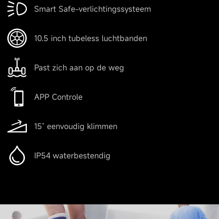
Smart Safe-verlichtingssysteem
Waterbestendig
IP54
10.5 inch tubeless luchtbanden
Gokart toepasbaar
Past zich aan op de weg
Ja
APP Controle
Batterij
15˚ eenvoudig klimmen
IP54 waterbestendig
Batterij capaciteit
236 Wh (4300 mAh)
Batterijbeheersysteem