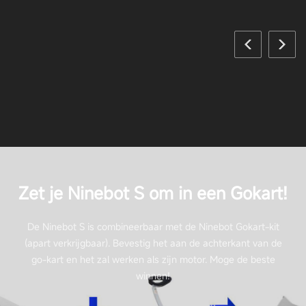
Zet je Ninebot S om in een Gokart!
De Ninebot S is combineerbaar met de Ninebot Gokart-kit
(apart verkrijgbaar). Bevestig het aan de achterkant van de
go-kart en het zal werken als zijn motor. Moge de beste
winnen!