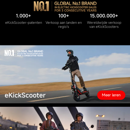
1.000+
100+
15.000.000+
eKickScooter-patenten
Verkoop aan landen en
Wereldwijde verkoop
regio's
van eKickScooters
eKickScooter
Meer leren